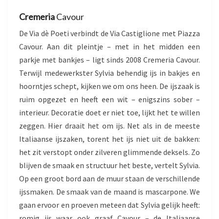
Cremeria
Cavour
De Via dè Poeti verbindt de Via Castiglione met Piazza
Cavour. Aan dit pleintje – met in het midden een
parkje met bankjes – ligt sinds 2008 Cremeria Cavour.
Terwijl medewerkster Sylvia behendig ijs in bakjes en
hoorntjes schept, kijken we om ons heen. De ijszaak is
ruim opgezet en heeft een wit – enigszins sober –
interieur. Decoratie doet er niet toe, lijkt het te willen
zeggen. Hier draait het om ijs. Net als in de meeste
Italiaanse ijszaken, torent het ijs niet uit de bakken:
het zit verstopt onder zilveren glimmende deksels. Zo
blijven de smaak en structuur het beste, vertelt Sylvia.
Op een groot bord aan de muur staan de verschillende
ijssmaken. De smaak van de maand is mascarpone. We
gaan ervoor en proeven meteen dat Sylvia gelijk heeft:
romig ijs waar ook graaf Cavour – de Italiaanse