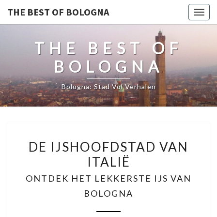
THE BEST OF BOLOGNA
Togg
navig
THE BEST OF
BOLOGNA
Bologna: Stad Vol Verhalen
DE
DE IJSHOOFDSTAD VAN
IJSHOOFDSTAD
ITALIË
VAN
ITALIË
ONTDEK HET LEKKERSTE IJS VAN
ONTDEK
BOLOGNA
HET