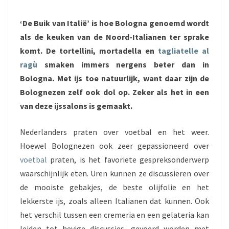
LEKKERSTE
IJS
‘De Buik van Italië’ is hoe Bologna genoemd wordt
VAN
als de keuken van de Noord-Italianen ter sprake
BOLOGNA
komt. De tortellini, mortadella en
tagliatelle al
ragù
smaken immers nergens beter dan in
Bologna. Met ijs toe natuurlijk, want daar zijn de
Bolognezen zelf ook dol op. Zeker als het in een
van deze ijssalons is gemaakt.
Nederlanders praten over voetbal en het weer.
Hoewel Bolognezen ook zeer gepassioneerd over
voetbal
praten, is het favoriete gespreksonderwerp
waarschijnlijk eten. Uren kunnen ze discussiëren over
de mooiste gebakjes, de beste olijfolie en het
lekkerste ijs, zoals alleen Italianen dat kunnen. Ook
het verschil tussen een cremeria en een gelateria kan
leiden tot hevige discussies, gevoerd worden met