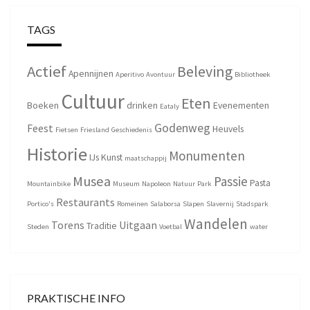
TAGS
Actief
Beleving
Apennijnen
Aperitivo
Avontuur
Bibliotheek
Cultuur
Eten
Boeken
drinken
Evenementen
Eataly
Godenweg
Feest
Heuvels
Fietsen
Friesland
Geschiedenis
Historie
Monumenten
IJs
Kunst
maatschappij
Musea
Passie
Pasta
Mountainbike
Museum
Napoleon
Natuur
Park
Restaurants
Portico's
Romeinen
Salaborsa
Slapen
Slavernij
Stadspark
Wandelen
Torens
Uitgaan
Traditie
Steden
Voetbal
water
PRAKTISCHE INFO