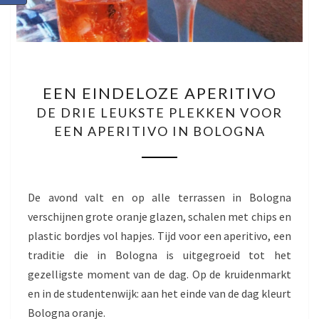
EEN
EEN EINDELOZE APERITIVO
EINDELOZE
DE DRIE LEUKSTE PLEKKEN VOOR
APERITIVO
EEN APERITIVO IN BOLOGNA
DE
DRIE
LEUKSTE
De avond valt en op alle terrassen in Bologna
PLEKKEN
verschijnen grote oranje glazen, schalen met chips en
VOOR
plastic bordjes vol hapjes. Tijd voor een aperitivo, een
EEN
traditie die in Bologna is uitgegroeid tot het
APERITIVO
gezelligste moment van de dag. Op de kruidenmarkt
IN
en in de studentenwijk: aan het einde van de dag kleurt
BOLOGNA
Bologna oranje.