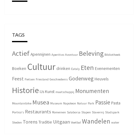
TAGS
Actief
Beleving
Apennijnen
Aperitivo
Avontuur
Bibliotheek
Cultuur
Eten
Boeken
drinken
Evenementen
Eataly
Godenweg
Feest
Heuvels
Fietsen
Friesland
Geschiedenis
Historie
Monumenten
IJs
Kunst
maatschappij
Musea
Passie
Pasta
Mountainbike
Museum
Napoleon
Natuur
Park
Restaurants
Portico's
Romeinen
Salaborsa
Slapen
Slavernij
Stadspark
Wandelen
Torens
Uitgaan
Traditie
Steden
Voetbal
water